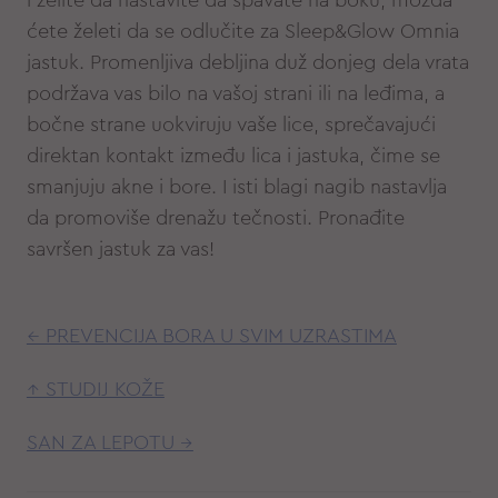
i želite da nastavite da spavate na boku, možda
ćete želeti da se odlučite za Sleep&Glow Omnia
jastuk. Promenljiva debljina duž donjeg dela vrata
podržava vas bilo na vašoj strani ili na leđima, a
bočne strane uokviruju vaše lice, sprečavajući
direktan kontakt između lica i jastuka, čime se
smanjuju akne i bore. I isti blagi nagib nastavlja
da promoviše drenažu tečnosti. Pronađite
savršen jastuk za vas!
← PREVENCIJA BORA U SVIM UZRASTIMA
↑ STUDIJ KOŽE
SAN ZA LEPOTU →