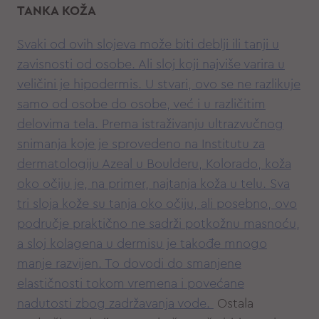
TANKA KOŽA
Svaki od ovih slojeva može biti deblji ili tanji u
zavisnosti od osobe. Ali sloj koji najviše varira u
veličini je hipodermis. U stvari, ovo se ne razlikuje
samo od osobe do osobe, već i u različitim
delovima tela. Prema istraživanju ultrazvučnog
snimanja koje je sprovedeno na Institutu za
dermatologiju Azeal u Boulderu, Kolorado, koža
oko očiju je, na primer, najtanja koža u telu. Sva
tri sloja kože su tanja oko očiju, ali posebno, ovo
područje praktično ne sadrži potkožnu masnoću,
a sloj kolagena u dermisu je takođe mnogo
manje razvijen. To dovodi do smanjene
elastičnosti tokom vremena i povećane
nadutosti zbog zadržavanja vode.
Ostala