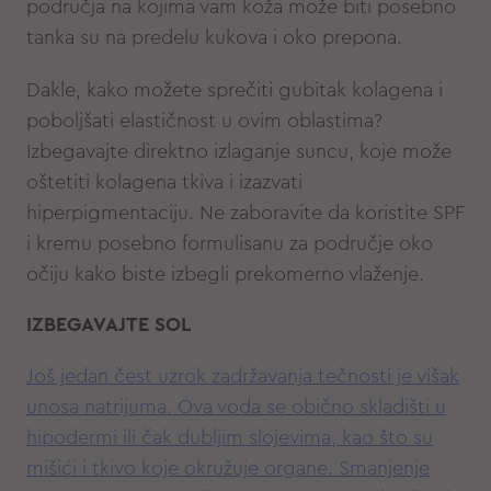
područja na kojima vam koža može biti posebno
tanka su na predelu kukova i oko prepona.
Dakle, kako možete sprečiti gubitak kolagena i
poboljšati elastičnost u ovim oblastima?
Izbegavajte direktno izlaganje suncu, koje može
oštetiti kolagena tkiva i izazvati
hiperpigmentaciju. Ne zaboravite da koristite SPF
i kremu posebno formulisanu za područje oko
očiju kako biste izbegli prekomerno vlaženje.
IZBEGAVAJTE SOL
Još jedan čest uzrok zadržavanja tečnosti je višak
unosa natrijuma. Ova voda se obično skladišti u
hipodermi ili čak dubljim slojevima, kao što su
mišići i tkivo koje okružuje organe. Smanjenje