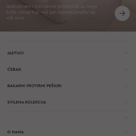
Jedinstveni i inovativni proizvodi za negu
kože i kose koji vaš san lepote podižu na
viši nivo
JASTUCI
ĆEBAD
BAKARNI FROTIRNI PEŠKIRI
SVILENA KOLEKCIJA
O NAMA