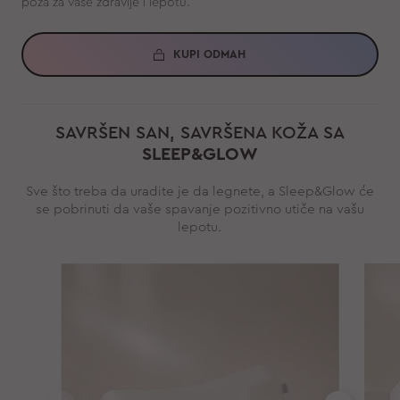
poza za vaše zdravlje i lepotu.
KUPI ODMAH
SAVRŠEN SAN, SAVRŠENA KOŽA SA
SLEEP&GLOW
Sve što treba da uradite je da legnete, a Sleep&Glow će
se pobrinuti da vaše spavanje pozitivno utiče na vašu
lepotu.