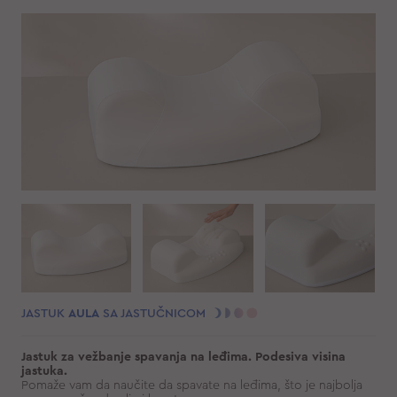
JASTUK
AULA
SA JASTUČNICOM
Jastuk za vežbanje spavanja na leđima. Podesiva visina
jastuka.
Pomaže vam da naučite da spavate na leđima, što je najbolja