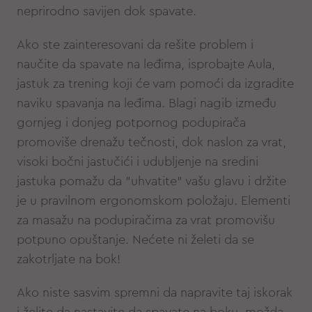
neprirodno savijen dok spavate.
Ako ste zainteresovani da rešite problem i
naučite da spavate na leđima, isprobajte Aula,
jastuk za trening koji će vam pomoći da izgradite
naviku spavanja na leđima. Blagi nagib između
gornjeg i donjeg potpornog podupirača
promoviše drenažu tečnosti, dok naslon za vrat,
visoki bočni jastučići i udubljenje na sredini
jastuka pomažu da "uhvatite" vašu glavu i držite
je u pravilnom ergonomskom položaju. Elementi
za masažu na podupiračima za vrat promovišu
potpuno opuštanje. Nećete ni želeti da se
zakotrljate na bok!
Ako niste sasvim spremni da napravite taj iskorak