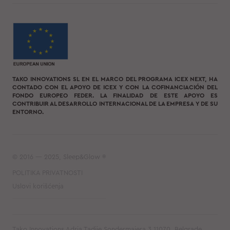
TAKO INNOVATIONS SL EN EL MARCO DEL PROGRAMA ICEX NEXT, HA
CONTADO CON EL APOYO DE ICEX Y CON LA COFINANCIACIÓN DEL
FONDO EUROPEO FEDER. LA FINALIDAD DE ESTE APOYO ES
CONTRIBUIR AL DESARROLLO INTERNACIONAL DE LA EMPRESA Y DE SU
ENTORNO.
© 2016 — 2025, Sleep&Glow ®
POLITIKA PRIVATNOSTI
Uslovi korišćenja
Tako Innovations Adria Tadije Sondermajera 3 11070, Belgrade,