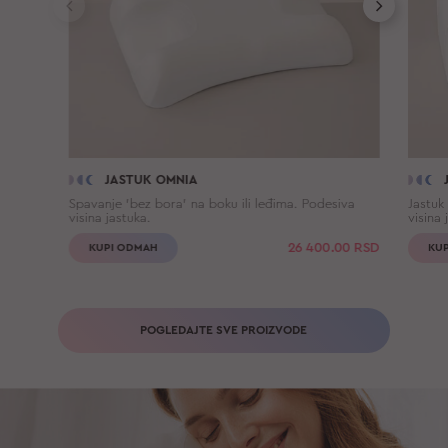
JASTUK OMNIA
Spavanje 'bez bora' na boku ili leđima. Podesiva
Jastuk
visina jastuka.
visina 
26 400.00
RSD
KUPI ODMAH
KU
POGLEDAJTE SVE PROIZVODE