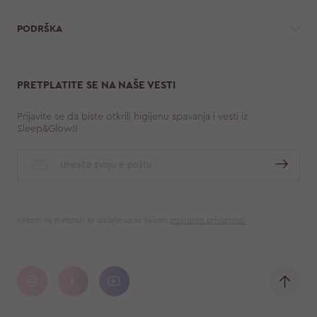
PODRŠKA
PRETPLATITE SE NA NAŠE VESTI
Prijavite se da biste otkrili higijenu spavanja i vesti iz
Sleep&Glow!!
Klikom na Pretplati se slažete se sa našom
politikom privatnosti