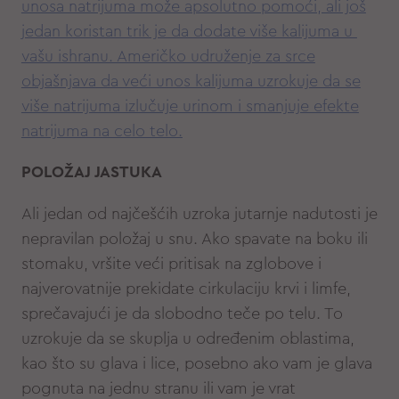
unosa natrijuma može apsolutno pomoći, ali još
jedan koristan trik je da dodate više kalijuma u ​​
vašu ishranu. Američko udruženje za srce
objašnjava da veći unos kalijuma uzrokuje da se
više natrijuma izlučuje urinom i smanjuje efekte
natrijuma na celo telo.
POLOŽAJ JASTUKA
Ali jedan od najčešćih uzroka jutarnje nadutosti je
nepravilan položaj u snu. Ako spavate na boku ili
stomaku, vršite veći pritisak na zglobove i
najverovatnije prekidate cirkulaciju krvi i limfe,
sprečavajući je da slobodno teče po telu. To
uzrokuje da se skuplja u određenim oblastima,
kao što su glava i lice, posebno ako vam je glava
pognuta na jednu stranu ili vam je vrat