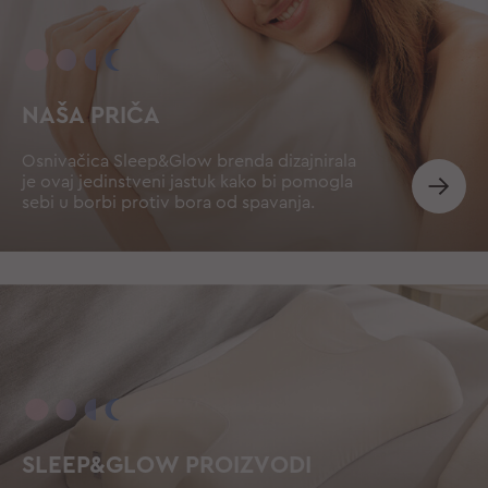
NAŠA PRIČA
Osnivačica Sleep&Glow brenda dizajnirala
je ovaj jedinstveni jastuk kako bi pomogla
sebi u borbi protiv bora od spavanja.
SLEEP&GLOW PROIZVODI