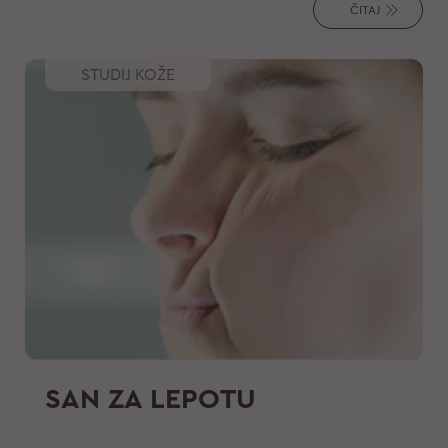
ČITAJ
kapcima i opštim nadimanjem oko lica
i tela. Kako da ostanete hidrirani ovog
STUDIJ KOŽE
leta bez zadržavanja dodatne vode?
SAN ZA LEPOTU