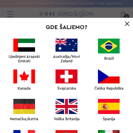
СВИЛЕНА МАСКА ЗА ПОРУЏБИНЕ ПРЕКО 31 500 RSD - КОД «SELFLOVE»
0
GDE ŠALJEMO?
BEAUTY SLEEP UNIVERZITET:
STUDIJ KOŽE
Ujedinjeni Arapski
Australija/Novi
Brazil
Emirati
Zeland
← STUDIJ LEPOTE KOD KUĆE
↑ BEAUTY SLEEP UNIVERZITET
Kanada
Švajcarska
Češka Republika
UNIVERIZET SNA →
STUDIJ KOŽE
Nemačka/Astria
Velika Britanija
Španija