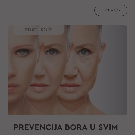
vaša duša zablista uz pomoć ovih
ČITAJ
jednostavnih saveta.
STUDIJ KOŽE
PREVENCIJA BORA U SVIM