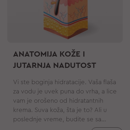
ANATOMIJA KOŽE I
JUTARNJA NADUTOST
Vi ste boginja hidratacije. Vaša flaša
za vodu je uvek puna do vrha, a lice
vam je orošeno od hidratantnih
krema. Suva koža, šta je to? Ali u
poslednje vreme, budite se sa
natečenim podočnjacima, otečenim