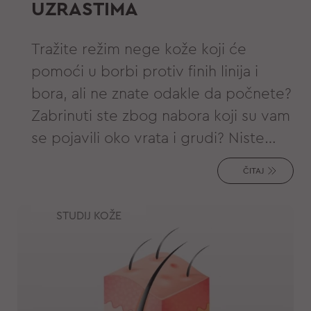
UZRASTIMA
Tražite režim nege kože koji će
pomoći u borbi protiv finih linija i
bora, ali ne znate odakle da počnete?
Zabrinuti ste zbog nabora koji su vam
se pojavili oko vrata i grudi? Niste
jedini. Problem je u tome što je
ČITAJ
tržište nege kože preplavljeno
informacijama – neke od njih su
STUDIJ KOŽE
kontradiktorne – tako da istrraživanje
i prolaženje kroz sve to može biti
zamorno.