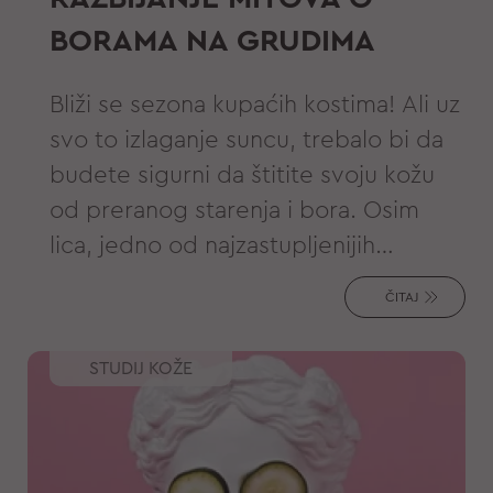
BORAMA NA GRUDIMA
Bliži se sezona kupaćih kostima! Ali uz
svo to izlaganje suncu, trebalo bi da
budete sigurni da štitite svoju kožu
od preranog starenja i bora. Osim
lica, jedno od najzastupljenijih
područja gde prvi put primećujemo
ČITAJ
bore je dekolte (poznato i kao grudni
koš). Ali kako možemo da pokažemo
STUDIJ KOŽE
ovo područje, a da i dalje štitimo i ne
izlažemo kožu većoj šteti? Ovde smo
da "razbijemo" mitove o borama na
grudima i damo vam najbolje savete