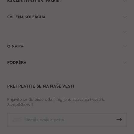
BAKARNI FROTIRNI PEŠKIRI
SVILENA KOLEKCIJA
O NAMA
PODRŠKA
PRETPLATITE SE NA NAŠE VESTI
Prijavite se da biste otkrili higijenu spavanja i vesti iz
Sleep&Glow!!