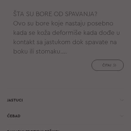
ŠTA SU BORE OD SPAVANJA?
Ovo su bore koje nastaju posebno
kada se koža deformiše kada dođe u
kontakt sa jastukom dok spavate na
boku ili stomaku.
Sa godinama, ove bore prestaju da
ČITAJ
nestaju ujutru i postaju trajne.
Često se koža deformiše duž linija
postojećih ekspresionih bora, čineći
ih dubljim i istaknutijim.
JASTUCI
Prosečna glava teži 5kg stvarajući
veliki pritisak na vašu kožu kada
ĆEBAD
spavate na boku ili na stomaku.