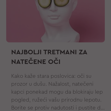
za održavanje delikatnog dekoltea.
NAJBOLJI TRETMANI ZA
NATEČENE OČI
Kako kaže stara poslovica: oči su
prozor u dušu. Nažalost, natečeni
kapci ponekad mogu da blokiraju lep
pogled, ružeći vašu prirodnu lepotu.
Borite se protiv nadutosti i pustite da