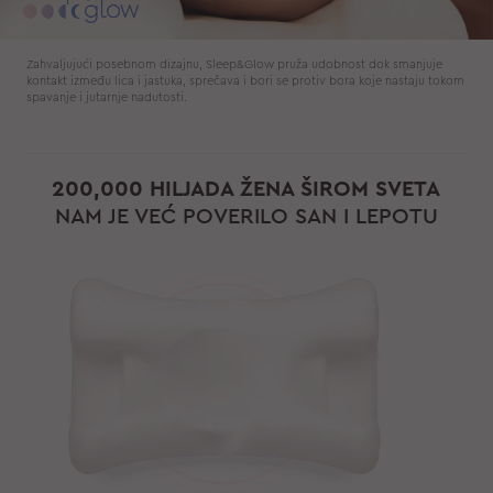
Zahvaljujući posebnom dizajnu, Sleep&Glow pruža udobnost dok smanjuje
kontakt između lica i jastuka, sprečava i bori se protiv bora koje nastaju tokom
spavanje i jutarnje nadutosti.
200,000 HILJADA ŽENA ŠIROM SVETA
NAM JE VEĆ POVERILO SAN I LEPOTU