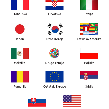
30030
RSD
JASTUK OMNIA CALMING
SPECIFIKACIJE I DIMENZIJE
PLAĆANJE I DOSTAVA
Francuska
Hrvatska
Italija
GARANCIJA I POVRATAK
Revolucionarni patentirani jastuk — anti-aging Omnia.
Unapređena verzija našeg najprodavanijeg jastuka Omnia,
sada pokrenuta mikrokapsuliranim uljem čajevca koji podržava
Japan
Južna Koreja
Latinska Amerika
prirodnu proizvodnju melatonina.
Mikrokapsulirana tehnologija sna: Napredna tehnologija
mikrokapsulacije omogućava postepeno oslobađanje
umirujućeg ulja čajevca blagim dodirom tokom noći,
Meksiko
Druge zemlje
Poljska
podržavajući prirodnu proizvodnju melatonina.
Brže zaspi: Stvara idealnu okolinu za san koja pomaže da se
smanji vreme potrebno za uspavljivanje i pripremi telo za
odmor.
Dubokiji, regenerativniji san: Podstiče duže, neprekidane
Rumunija
Ostatak Evrope
Srbija
cikluse sna tako da se vaše telo i koža potpuno oporave
preko noći.
Pomaže u borbi protiv bora od spavanja i jutarnjeg otoka i
sprečava ih.