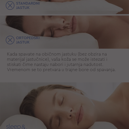
Kada spavate na običnom jastuku (bez obzira na
materijal jastučnice), vaša koža se može istezati i
stiskati čime nastaju nabori i jutarnja nadutost.
Vremenom se to pretvara u trajne bore od spavanja.