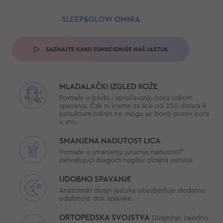
SLEEP&GLOW
OMNIA
SAZNAJTE KAKO FUNKCIONIŠE NAŠ JASTUK
MLADALAČKI IZGLED KOŽE
Pomaže u borbi i sprečavanju bora tokom
spavanja. Čak ni kreme za lice od 250 dolara ili
botulinum toksin ne mogu se boriti protiv bora
u snu.
SMANJENA NADUTOST LICA
Pomaže u smanjenju jutarnje nadutosti*
zahvaljujući blagom nagibu dizajna jastuka.
UDOBNO SPAVANJE
Anatomski dizajn jastuka obezbeđuje dodatnu
udobnost dok spavate.
ORTOPEDSKA SVOJSTVA
Dizajniran zajedno