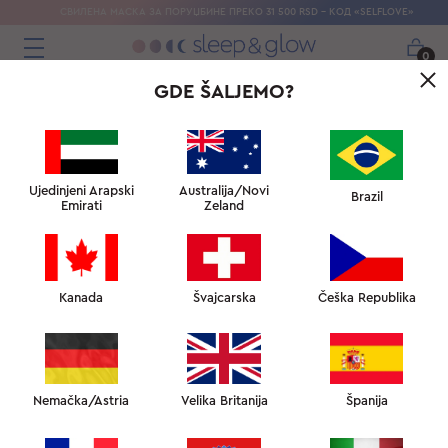
СВИЛЕНА МАСКА ЗА ПОРУЏБИНЕ ПРЕКО 31 500 RSD - КОД «SELFLOVE»
0
GDE ŠALJEMO?
Ujedinjeni Arapski
Australija/Novi
Brazil
Emirati
Zeland
Kanada
Švajcarska
Češka Republika
Nemačka/Astria
Velika Britanija
Španija