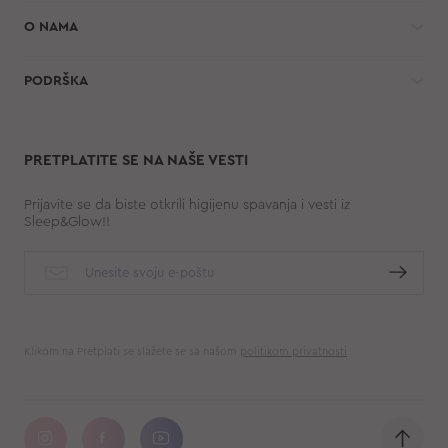
O NAMA
PODRŠKA
PRETPLATITE SE NA NAŠE VESTI
Prijavite se da biste otkrili higijenu spavanja i vesti iz
Sleep&Glow!!
Klikom na Pretplati se slažete se sa našom
politikom privatnosti