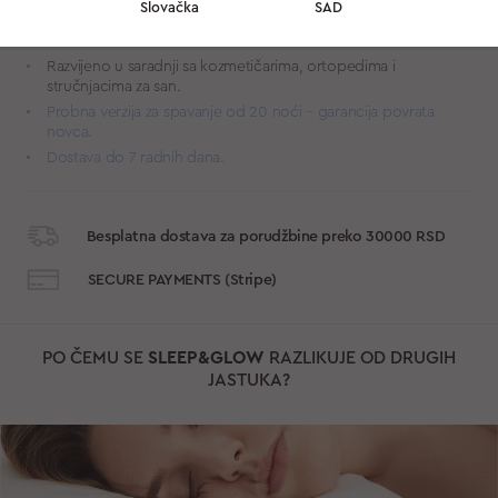
Materijal „Extra Comfort“ je vrhunska adaptivna pena koja
Slovačka
SAD
podržava glavu i vrat za optimalno poravnanje i neprekidan
odmor.
Razvijeno u saradnji sa kozmetičarima, ortopedima i
stručnjacima za san.
Probna verzija za spavanje od 20 noći – garancija povrata
novca.
Dostava do 7 radnih dana.
Besplatna dostava za porudžbine preko 30000 RSD
SECURE PAYMENTS (Stripe)
PO ČEMU SE
SLEEP&GLOW
RAZLIKUJE OD DRUGIH
JASTUKA?