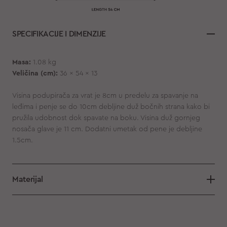
SPECIFIKACIJE I DIMENZIJE
Masa:
1.08 kg
Veličina (cm):
36 x 54 x 13
Visina podupirača za vrat je 8cm u predelu za spavanje na
leđima i penje se do 10cm debljine duž bočnih strana kako bi
pružila udobnost dok spavate na boku. Visina duž gornjeg
nosača glave je 11 cm. Dodatni umetak od pene je debljine
1.5cm.
Materijal