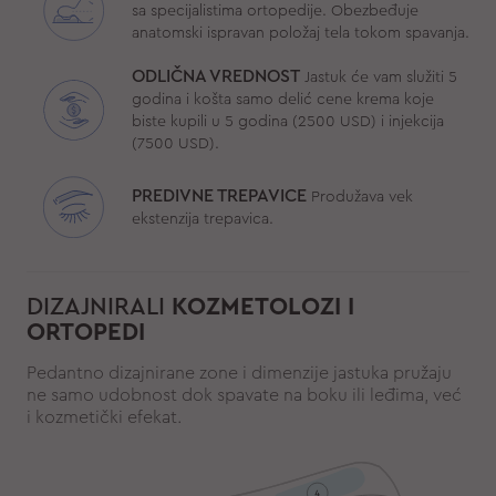
sa specijalistima ortopedije. Obezbeđuje
anatomski ispravan položaj tela tokom spavanja.
ODLIČNA VREDNOST
Jastuk će vam služiti 5
godina i košta samo delić cene krema koje
biste kupili u 5 godina (2500 USD) i injekcija
(7500 USD).
PREDIVNE TREPAVICE
Produžava vek
ekstenzija trepavica.
DIZAJNIRALI
KOZMETOLOZI I
ORTOPEDI
Pedantno dizajnirane zone i dimenzije jastuka pružaju
ne samo udobnost dok spavate na boku ili leđima, već
i kozmetički efekat.