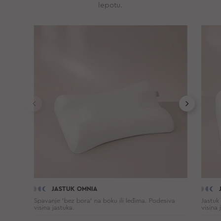
lepotu.
JASTUK OMNIA
Spavanje 'bez bora' na boku ili leđima. Podesiva
Jastuk
visina jastuka.
visina 