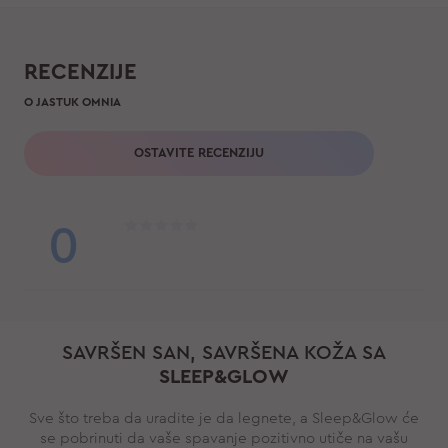
RECENZIJE
O JASTUK OMNIA
OSTAVITE RECENZIJU
0
SAVRŠEN SAN, SAVRŠENA KOŽA SA
SLEEP&GLOW
Sve što treba da uradite je da legnete, a Sleep&Glow će
se pobrinuti da vaše spavanje pozitivno utiče na vašu