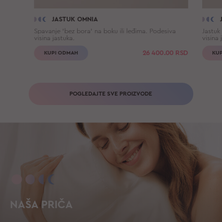
JASTUK OMNIA
Spavanje 'bez bora' na boku ili leđima. Podesiva
Jastuk
visina jastuka.
visina 
26 400.00
RSD
KUPI ODMAH
KU
POGLEDAJTE SVE PROIZVODE
NAŠA PRIČA