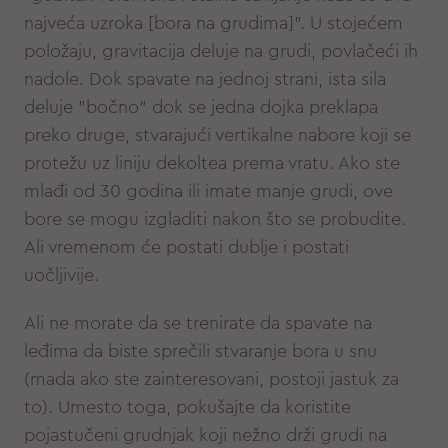
najveća uzroka [bora na grudima]". U stojećem
položaju, gravitacija deluje na grudi, povlačeći ih
nadole. Dok spavate na jednoj strani, ista sila
deluje "bočno" dok se jedna dojka preklapa
preko druge, stvarajući vertikalne nabore koji se
protežu uz liniju dekoltea prema vratu. Ako ste
mlađi od 30 godina ili imate manje grudi, ove
bore se mogu izgladiti nakon što se probudite.
Ali vremenom će postati dublje i postati
uočljivije.
Ali ne morate da se trenirate da spavate na
leđima da biste sprečili stvaranje bora u snu
(mada ako ste zainteresovani, postoji jastuk za
to). Umesto toga, pokušajte da koristite
pojastučeni grudnjak koji nežno drži grudi na