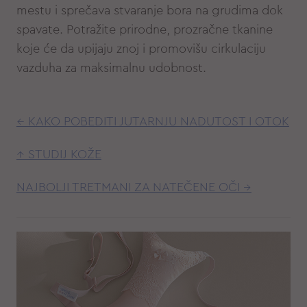
mestu i sprečava stvaranje bora na grudima dok
spavate. Potražite prirodne, prozračne tkanine
koje će da upijaju znoj i promovišu cirkulaciju
vazduha za maksimalnu udobnost.
← KAKO POBEDITI JUTARNJU NADUTOST I OTOK
↑ STUDIJ KOŽE
NAJBOLJI TRETMANI ZA NATEČENE OČI →