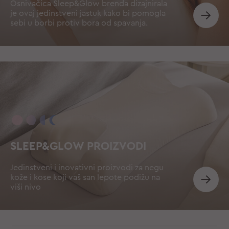
Osnivačica Sleep&Glow brenda dizajnirala
je ovaj jedinstveni jastuk kako bi pomogla
sebi u borbi protiv bora od spavanja.
SLEEP&GLOW PROIZVODI
Jedinstveni i inovativni proizvodi za negu
kože i kose koji vaš san lepote podižu na
viši nivo