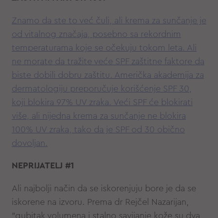
Znamo da ste to već čuli, ali krema za sunčanje je
od vitalnog značaja, posebno sa rekordnim
temperaturama koje se očekuju tokom leta. Ali
ne morate da tražite veće SPF zaštitne faktore da
biste dobili dobru zaštitu. Američka akademija za
dermatologiju preporučuje korišćenje SPF 30,
koji blokira 97% UV zraka. Veći SPF će blokirati
više, ali nijedna krema za sunčanje ne blokira
100% UV zraka, tako da je SPF od 30 obično
dovoljan.
NEPRIJATELJ #1
Ali najbolji način da se iskorenjuju bore je da se
iskorene na izvoru. Prema dr Rejčel Nazarijan,
"gubitak volumena i stalno savijanje kože su dva