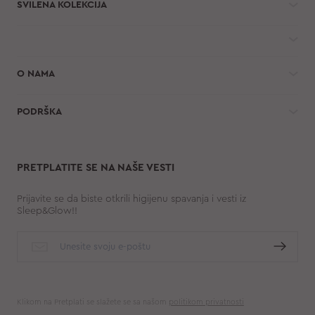
SVILENA KOLEKCIJA
O NAMA
PODRŠKA
PRETPLATITE SE NA NAŠE VESTI
Prijavite se da biste otkrili higijenu spavanja i vesti iz
Sleep&Glow!!
Klikom na Pretplati se slažete se sa našom
politikom privatnosti