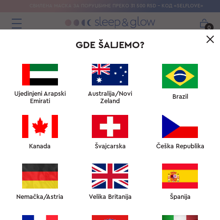
СВИЛЕНА МАСКА ЗА ПОРУЏБИНЕ ПРЕКО 31 500 RSD - КОД «SELFLOVE»
0
GDE ŠALJEMO?
Ujedinjeni Arapski
Australija/Novi
Brazil
Emirati
Zeland
Kanada
Švajcarska
Češka Republika
Nemačka/Astria
Velika Britanija
Španija