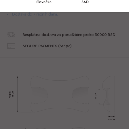
Slovačka
SAD
jastuka, tako da tkanina ne pravi bore u udubljenjima i ne utiče
na kožu vašeg lica, vrata i ramena.
Dostava do 7 radnih dana.
Besplatna dostava za porudžbine preko 30000 RSD
SECURE PAYMENTS (Stripe)