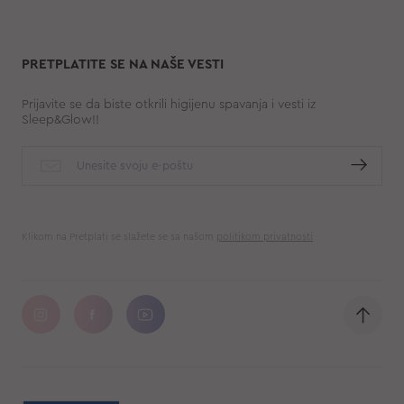
PRETPLATITE SE NA NAŠE VESTI
Prijavite se da biste otkrili higijenu spavanja i vesti iz
Sleep&Glow!!
Klikom na Pretplati se slažete se sa našom
politikom privatnosti