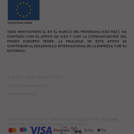
TAKO INNOVATIONS SL EN EL MARCO DEL PROGRAMA ICEX NEXT, HA
CONTADO CON EL APOYO DE ICEX Y CON LA COFINANCIACIÓN DEL
FONDO EUROPEO FEDER. LA FINALIDAD DE ESTE APOYO ES
CONTRIBUIR AL DESARROLLO INTERNACIONAL DE LA EMPRESA Y DE SU
ENTORNO.
© 2016 — 2025, Sleep&Glow ®
POLITIKA PRIVATNOSTI
Uslovi korišćenja
Tako Innovations Adria Tadije Sondermajera 3 11070, Belgrade,
Serbia PIB: 115097404 Company ID: 22113828