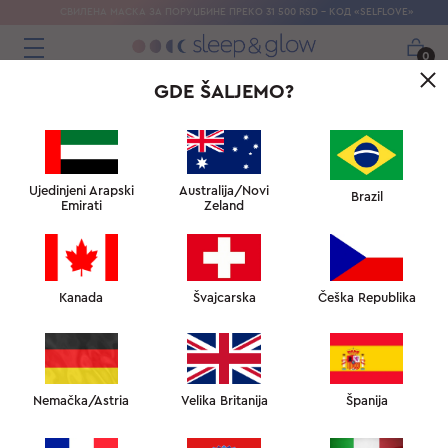
СВИЛЕНА МАСКА ЗА ПОРУЏБИНЕ ПРЕКО 31 500 RSD - КОД «SELFLOVE»
0
GDE ŠALJEMO?
Ujedinjeni Arapski
Australija/Novi
Brazil
FAQ
Emirati
Zeland
Kanada
Švajcarska
Češka Republika
Nemačka/Astria
Velika Britanija
Španija
O NAŠIM PROIZVODIMA