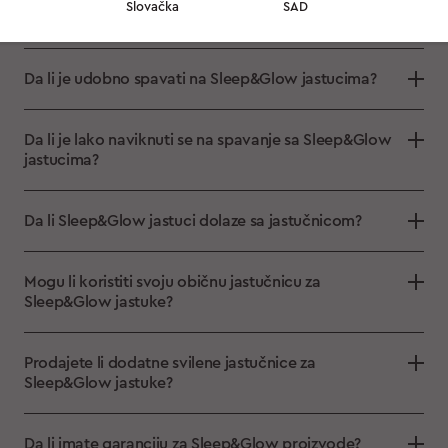
Slovačka
SAD
jastuke?
Da li je udobno spavati na Sleep&Glow jastucima?
Da li je lako naviknuti se na spavanje sa Sleep&Glow
jastucima?
Da li Sleep&Glow jastuci dolaze sa jastučnicom?
Mogu li koristiti svoju običnu jastučnicu za
Sleep&Glow jastuke?
Prodajete li dodatne svilene jastučnice za
Sleep&Glow jastuke?
Da li imate garanciju za Sleep&Glow proizvode?