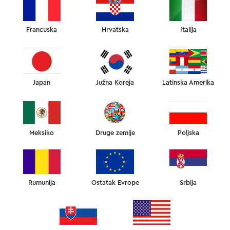
PITAJTE NAS
Francuska
Hrvatska
Italija
O NAŠIM PROIZVODIMA
Japan
Južna Koreja
Latinska Amerika
Koje su dimenzije Omnia jastuka?
Koje su dimenzije Aula jastuka?
Meksiko
Druge zemlje
Poljska
Gde se proizvode Sleep&Glow jastuci?
Rumunija
Ostatak Evrope
Srbija
Od kojih materijala su napravljeni Sleep&Glow
jastuci?
Koji su položaji spavanja pogodni za Omnia i Aula