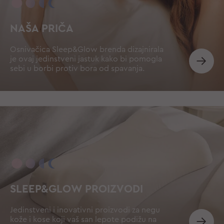
NAŠA PRIČA
Osnivačica Sleep&Glow brenda dizajnirala
je ovaj jedinstveni jastuk kako bi pomogla
sebi u borbi protiv bora od spavanja.
SLEEP&GLOW PROIZVODI
Jedinstveni i inovativni proizvodi za negu
kože i kose koji vaš san lepote podižu na