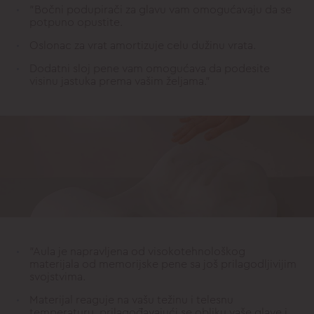
"Bočni podupirači za glavu vam omogućavaju da se
potpuno opustite.
Oslonac za vrat amortizuje celu dužinu vrata.
Dodatni sloj pene vam omogućava da podesite
visinu jastuka prema vašim željama."
"Aula je napravljena od visokotehnološkog
materijala od memorijske pene sa još prilagodljivijim
svojstvima.
Materijal reaguje na vašu težinu i telesnu
temperaturu, prilagođavajući se obliku vaše glave i