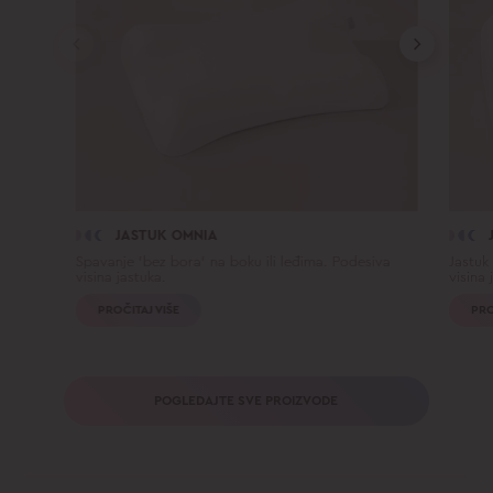
JASTUK OMNIA
Spavanje 'bez bora' na boku ili leđima. Podesiva
Jastuk
visina jastuka.
visina 
PROČITAJ VIŠE
PRO
POGLEDAJTE SVE PROIZVODE