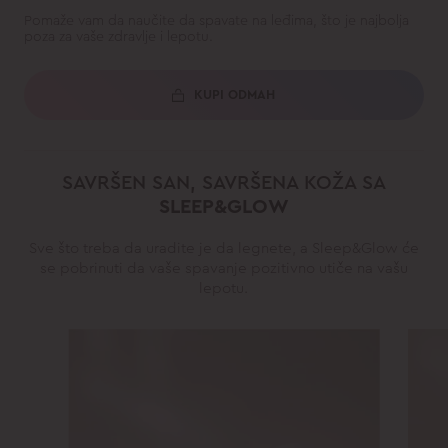
Pomaže vam da naučite da spavate na leđima, što je najbolja
poza za vaše zdravlje i lepotu.
KUPI ODMAH
SAVRŠEN SAN, SAVRŠENA KOŽA SA
SLEEP&GLOW
Sve što treba da uradite je da legnete, a Sleep&Glow će
se pobrinuti da vaše spavanje pozitivno utiče na vašu
lepotu.