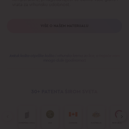
vrata za vrhunsku udobnost.
VIŠE O NAŠEM MATERIJALU
Jastuk košta otprilike koliko i vrhunska krema za lice, a trajaće vam
mnogo duže (godinama!)
30+ PATENTA
ŠIROM SVETA
EVROPSKU UNIJU
USA
CANADA
AUSTRALIA
NEW ZEALAND