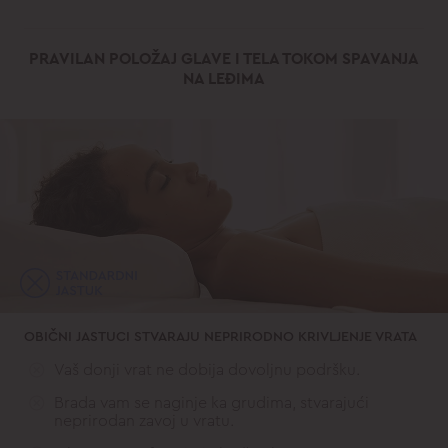
PRAVILAN POLOŽAJ GLAVE I TELA TOKOM SPAVANJA
NA LEĐIMA
OBIČNI JASTUCI STVARAJU NEPRIRODNO KRIVLJENJE VRATA
Vaš donji vrat ne dobija dovoljnu podršku.
Brada vam se naginje ka grudima, stvarajući
neprirodan zavoj u vratu.