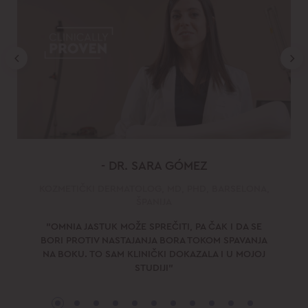
- DR. SARA GÓMEZ
KOZMETIČKI DERMATOLOG, MD, PHD, BARSELONA,
ŠPANIJA
"OMNIA JASTUK MOŽE SPREČITI, PA ČAK I DA SE
BORI PROTIV NASTAJANJA BORA TOKOM SPAVANJA
NA BOKU. TO SAM KLINIČKI DOKAZALA I U MOJOJ
STUDIJI"