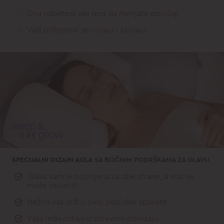
Ova napetost vas tera da menjate položaj.
Vaši pršljenovi se uvijaju i savijaju.
SPECIJALNI DIZAJN AULA
SA BOČNIM PODRŠKAMA ZA GLAVU
Glava vam je oslonjena sa obe strane, a vrat se
može opustiti.
Nežno vas drži u ovoj pozi dok spavate.
Vaša leđa ostaju u zdravom položaju.