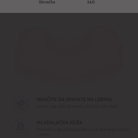
Slovačka
SAD
PREDNOSTI
AULA
NAUČITE DA SPAVATE NA LEĐIMA
Nežno vas drži na mestu tokom cele noći.
MLADALAČKA KOŽA
Pomaže u sprečavanju bora od spavanja na licu
i vratu.