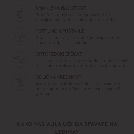
SMANJENA NADUTOST
Pomaže u smanjenju jutarnje nadutosti*
zahvaljujući blagom nagibu dizajna jastuka.
POTPUNO OPUŠTANJE
Bočni oslonci za glavu omogućavaju vam da se
opustite dok ležite na leđima.
ORTOPEDSKI EFEKAT
Dizajniran u saradnji sa ortopedima. Održava vaše
telo u anatomski zdravom položaju dok spavate.
ODLIČNA VREDNOST
Jastuk će vam služiti 5 godina i košta samo delić
cene koju bi potrošili na kreme i injekcije u 5
godina.
KAKO VAS
AULA UČI DA SPAVATE NA
LEĐIMA
?